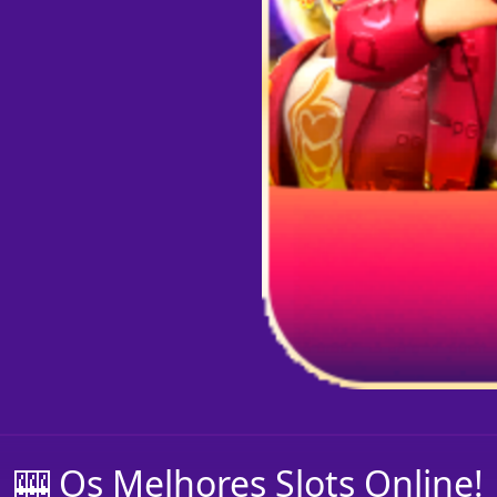
🎰 Os Melhores Slots Online!