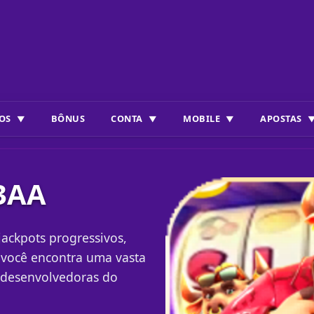
OS
BÔNUS
CONTA
MOBILE
APOSTAS
 3AA
jackpots progressivos,
, você encontra uma vasta
s desenvolvedoras do