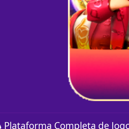
 Plataforma Completa de Jogo