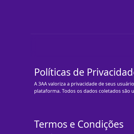
Políticas de Privacida
A 3AA valoriza a privacidade de seus usuár
plataforma. Todos os dados coletados são u
Termos e Condições