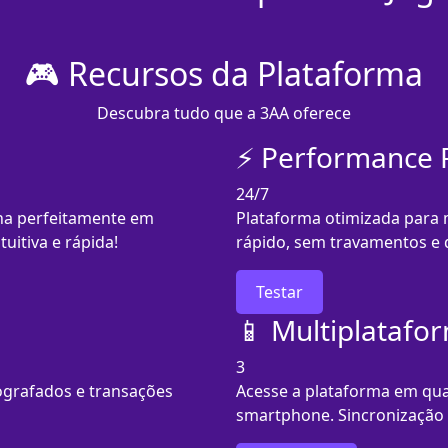
🎮 Recursos da Plataforma
Descubra tudo que a 3AA oferece
⚡ Performance 
24/7
na perfeitamente em
Plataforma otimizada para
uitiva e rápida!
rápido, sem travamentos e d
Testar
📱 Multiplatafo
3
ografados e transações
Acesse a plataforma em qual
smartphone. Sincronização 