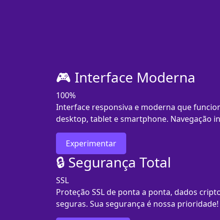
🎮 Interface Moderna
100%
Interface responsiva e moderna que funcio
desktop, tablet e smartphone. Navegação int
Experimentar
🔒 Segurança Total
SSL
Proteção SSL de ponta a ponta, dados cript
seguras. Sua segurança é nossa prioridade!