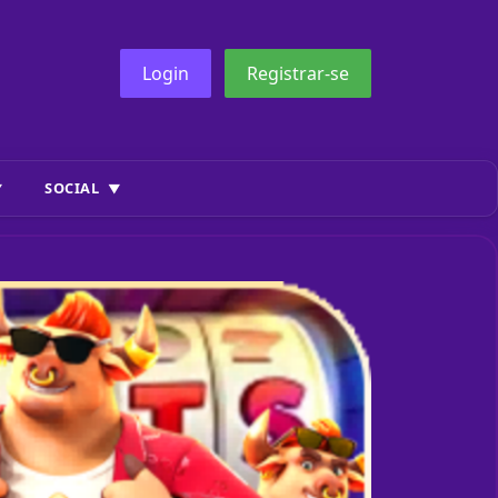
Login
Registrar-se
SOCIAL