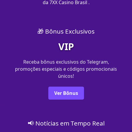
da 7XX Casino Brasil .
🎁 Bônus Exclusivos
VIP
Receba bônus exclusivos do Telegram,
promoções especiais e códigos promocionais
únicos!
Ver Bônus
📢 Notícias em Tempo Real