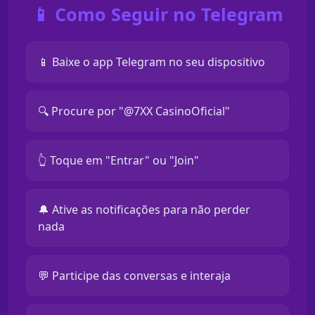
📱 Como Seguir no Telegram
📱 Baixe o app Telegram no seu dispositivo
🔍 Procure por "@7XX CasinoOficial"
👆 Toque em "Entrar" ou "Join"
🔔 Ative as notificações para não perder
nada
💬 Participe das conversas e interaja